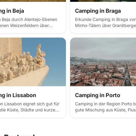
g in Beja
Camping in Braga
 Beja durch Alentejo-Ebenen
Erkunde Camping in Braga vo
enen Weizenfeldern über
Minho-Tälern über Granitberge
enwälder bis zu
historischen Wallfahrtsorten. 
rtugal
nchten Dörfern. Finde
Berg-Wildcamping-Spots, Wei
e Wildcamping-Spots,
Gastgeber im Vinho Verde-La
schafts-Gastgeber und ruhige
religiöse Erbe-Stopps in Nord
es im Inland Südportugals mit
mit römischen Ruinen, Barock-
Horizonten, traditioneller
Architektur und üppigen Land
nd Sternenhimmel.
g in Lissabon
Camping in Porto
n Lissabon eignet sich gut für
Camping in der Region Porto bi
die Küste, Städte und kurze
gute Mischung aus Küste, Flus
binieren möchten. An der
und kurzen Ausflügen in die St
i Cascais, Guincho und Costa
wenn man etwas Abwechslung
ica gibt es mehrere
An der Atlantikküste gibt es vi
lätze und Stellflächen nahe
einfache Plätze in Strandnähe 