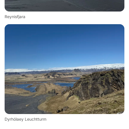
Reynisfjara
Dyrhólaey Leuchtturm