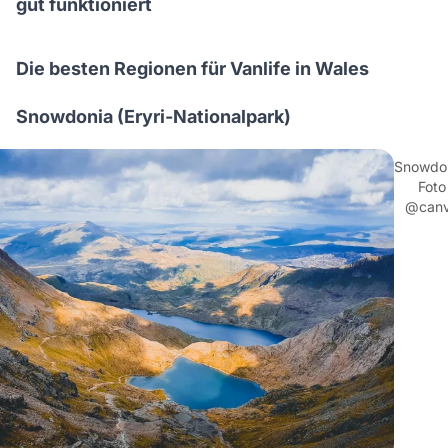
gut funktioniert
Die besten Regionen für Vanlife in Wales
Snowdonia (Eryri-Nationalpark)
Snowdon
Foto
@can