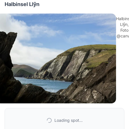
Halbinsel Llŷn
Halbin
Llŷn,
Foto
@can
Loading spot...