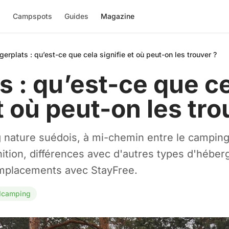
l
Campspots
Guides
Magazine
gerplats : qu’est-ce que cela signifie et où peut-on les trouver ?
s : qu’est-ce que c
t où peut-on les tro
 nature suédois, à mi-chemin entre le camping t
ition, différences avec d'autres types d'héb
emplacements avec StayFree.
dcamping