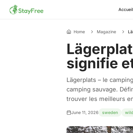
Accuei
Home
Magazine
Lä
Lägerplat
signifie e
Lägerplats – le camping
camping sauvage. Défin
trouver les meilleurs 
June 11, 2026
sweden
wil