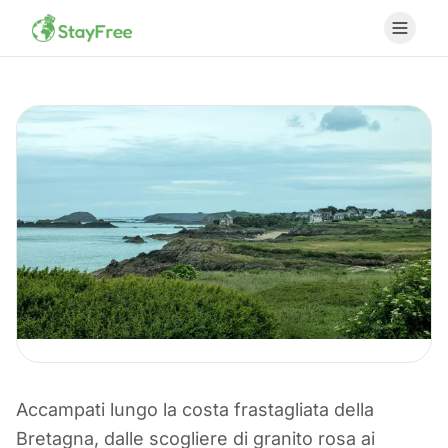
CAMPEGGIO IN FRANCIA
Accampati lungo la costa frastagliata della
Campeggio in
Bretagna, dalle scogliere di granito rosa ai