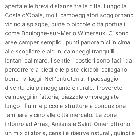
Campeggio in
aperta e le brevi distanze tra le città. Lungo la
Hauts-de-France
Costa d'Opale, molti campeggiatori soggiornano
vicino a spiagge, dune o piccole città portuali
come Boulogne-sur-Mer o Wimereux. Ci sono
Francia
aree camper semplici, punti panoramici in cima
alle scogliere e alcuni campeggi tranquilli,
lontani dal mare. I sentieri costieri sono facili da
percorrere a piedi e le piste ciclabili collegano
bene i villaggi. Nell'entroterra, il paesaggio
diventa più pianeggiante e rurale. Troverete
campeggi in fattoria, piazzole ombreggiate
lungo i fiumi e piccole strutture a conduzione
familiare vicino alle città mercato. Le zone
intorno ad Arras, Amiens e Saint-Omer offrono
un mix di storia, canali e riserve naturali, quindi è