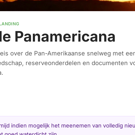
RLANDING
 de Panamericana
 reis over de Pan-Amerikaanse snelweg met een 
eedschap, reserveonderdelen en documenten vo
a.
ermijd indien mogelijk het meenemen van volledig n
t goed waterdicht zijn.