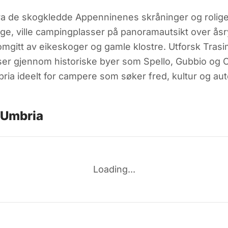
ra de skogkledde Appenninenes skråninger og rolige fj
ge, ville campingplasser på panoramautsikt over åsr
mgitt av eikeskoger og gamle klostre. Utforsk Tras
er gjennom historiske byer som Spello, Gubbio og Or
mbria ideelt for campere som søker fred, kultur og au
 Umbria
Loading...