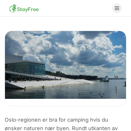
CAMPING I NORGE
Oslo-regionen er bra for camping hvis du
Camping i Oslo
ønsker naturen nær byen. Rundt utkanten av