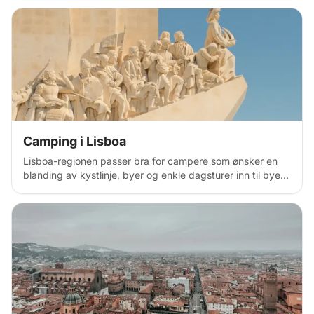
det sørøstlige Portugal med naturparker, trekkfugler og
uberørte kystøkosystemer som er perfekte for natur- og
strandeventyr.
Camping i Lisboa
Lisboa-regionen passer bra for campere som ønsker en
blanding av kystlinje, byer og enkle dagsturer inn til byen.
Langs kysten nær Cascais, Guincho og Costa da Caparica
finnes det flere campingplasser og bobilområder i
nærheten av strender og sykkelstier. Disse stedene er
praktiske hvis du ønsker rask tilgang til havet for å gå,
svømme eller surfe uten lange kjøreturer. Hvis du drar
innover i landet eller sørover mot Sintra, Sesimbra eller
Arrábida-området, blir omgivelsene roligere med skoger,
åser og lune bukter. Mange små campingplasser ligger i
nærheten av turstier, utsiktspunkter eller rolige