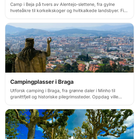
Camp i Beja på tvers av Alentejo-slettene, fra gylne
hveteåkre til korkeikskoger og hvitkalkede landsbyer. Finn
landlige, ville steder, jordbruksområder og stille
landskapsluft i Sør-Portugals indre med endeløse
horisonter, tradisjonell kultur og stjerneklar nattehimmel.
Campingplasser i Braga
Utforsk camping i Braga, fra grønne daler i Minho til
granittfjell og historiske pilegrimssteder. Oppdag ville
fjellandskap, vingårder i Vinho Verde-landet og religiøse
kulturminner i Nord-Portugal med romerske ruiner,
barokkarkitektur og frodige landskap.