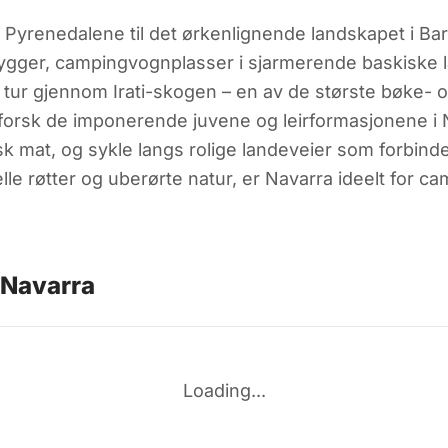
i Pyrenedalene til det ørkenlignende landskapet i B
lrygger, campingvognplasser i sjarmerende baskiske 
 tur gjennom Irati-skogen – en av de største bøke- 
tforsk de imponerende juvene og leirformasjonene i
k mat, og sykle langs rolige landeveier som forbinde
lle røtter og uberørte natur, er Navarra ideelt for c
 Navarra
Loading...