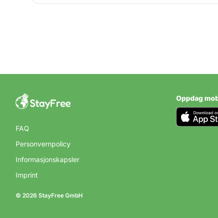
CAMPING I SPANIA
Camping i Na
Spania
Oppdag mob
FAQ
Personvernpolicy
Informasjonskapsler
Imprint
© 2026 StayFree GmbH