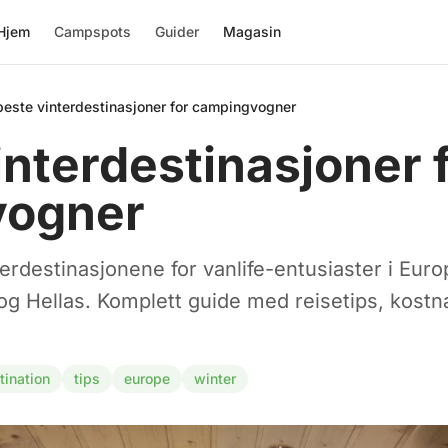
Hjem
Campspots
Guider
Magasin
beste vinterdestinasjoner for campingvogner
interdestinasjoner 
vogner
rdestinasjonene for vanlife-entusiaster i Europa
g Hellas. Komplett guide med reisetips, kostn
tination
tips
europe
winter