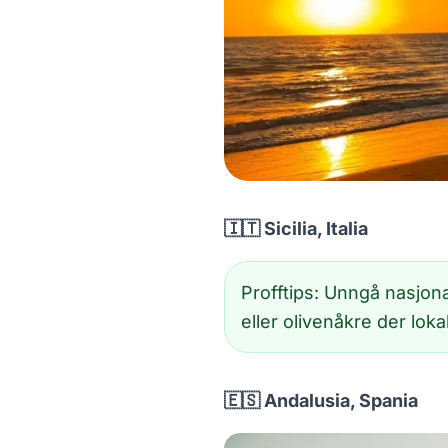
🇮🇹 Sicilia, Italia
Profftips: Unngå nasjona
eller olivenåkre der lok
🇪🇸 Andalusia, Spania