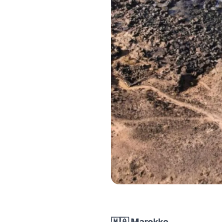
🇲🇦 Marokko