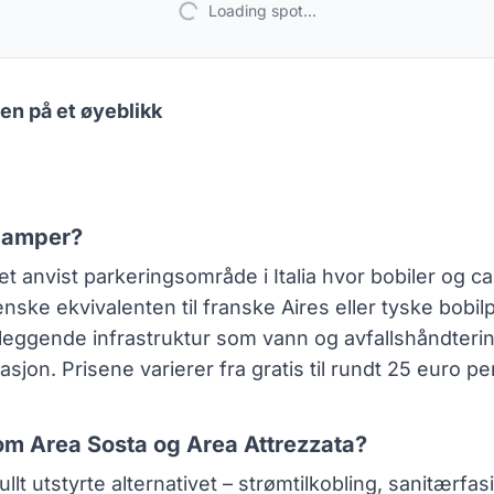
Loading spot...
en på et øyeblikk
 Camper?
t anvist parkeringsområde i Italia hvor bobiler og c
enske ekvivalenten til franske Aires eller tyske bobil
eggende infrastruktur som vann og avfallshåndterin
asjon. Prisene varierer fra gratis til rundt 25 euro p
lom Area Sosta og Area Attrezzata?
llt utstyrte alternativet – strømtilkobling, sanitærfasil