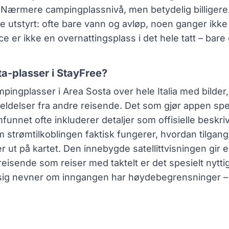
. Nærmere campingplassnivå, men betydelig billigere.
re utstyrt: ofte bare vann og avløp, noen ganger ikk
 er ikke en overnattingsplass i det hele tatt – bare
ta-plasser i StayFree?
mpingplasser i Area Sosta over hele Italia med bilder
eldelser fra andre reisende. Det som gjør appen spesi
unnet ofte inkluderer detaljer som offisielle beskri
 strømtilkoblingen faktisk fungerer, hvordan tilgan
r ut på kartet. Den innebygde satellittvisningen gir e
 reisende som reiser med taktelt er det spesielt nyttig 
sig nevner om inngangen har høydebegrensninger –