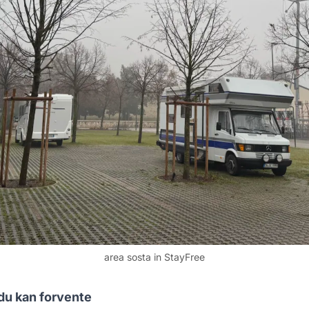
area sosta in StayFree
 du kan forvente