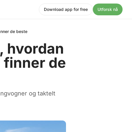
Download app for free
Utforsk nå
finner de beste
r, hvordan
 finner de
ingvogner og taktelt