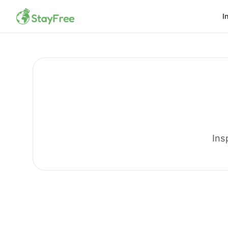
I
Ins