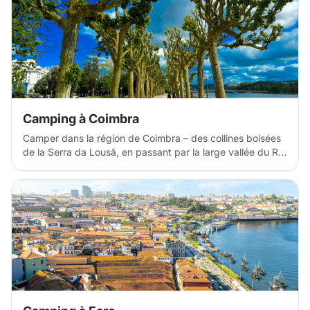
des sites religieux incontournables dans le nord du
Portugal, avec ses vestiges romains, son architecture
baroque et ses paysages luxuriants.
Camping à Coimbra
Camper dans la région de Coimbra – des collines boisées
de la Serra da Lousã, en passant par la large vallée du Rio
Mondego, jusqu'aux plages de sable fin de Figueira da
Foz, vous offre une multitude d'options. Découvrez des
sites de camping sauvage et paisibles avec panoramas
montagneux, des emplacements pour camping-cars au
bord des rivières et des lacs, ainsi que des campings
familiaux nichés au cœur des forêts d'eucalyptus, des
villages de schiste et des collines en terrasses. Explorez la
ville universitaire historique de Coimbra, flânez dans ses
ruelles médiévales et faites du kayak sur le fleuve
Mondego. Cascades et sentiers de randonnée vous
attendent dans les montagnes de Lousã, tandis qu'à