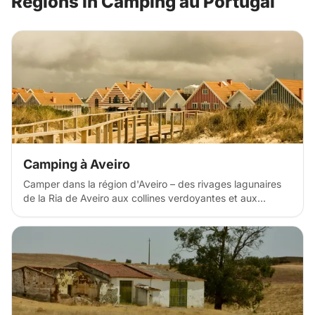
Regions in Camping au Portugal
Camping à Aveiro
Camper dans la région d'Aveiro – des rivages lagunaires
de la Ria de Aveiro aux collines verdoyantes et aux
paisibles forêts de pins de l'intérieur des terres.
Découvrez des emplacements de camping sauvage le
long des longues plages de l'Atlantique, des
emplacements pour camping-cars dans des villes côtières
comme Costa Nova et Barra, et des campings paisibles
au bord des lacs, des dunes et des villages de pêcheurs
traditionnels. Explorez les canaux d'Aveiro en kayak,
flânez dans les ports colorés de Moliceiro et parcourez à