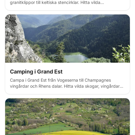
granitklippor till keltiska stencirklar. Hitta vilda
campingplatser vid kusten, crêpefarmar och atlantisk
atmosfär inbäddad bland dramatiska klippor, medeltida
byar och vindpinade stränder – perfekt för maritima
äventyr och keltisk kultur.
Camping i Grand Est
Campa i Grand Est från Vogeserna till Champagnes
vingårdar och Rhens dalar. Hitta vilda skogar, vingårdar
och Alsace-regioner över nordöstra Frankrike med tyskt
arv, korsvirkesbyar och mousserande vinrutter.