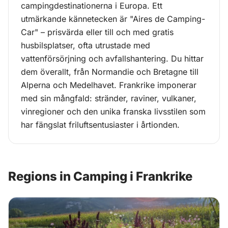
campingdestinationerna i Europa. Ett
utmärkande kännetecken är "Aires de Camping-
COUNTRY
Car" – prisvärda eller till och med gratis
Camping i
husbilsplatser, ofta utrustade med
vattenförsörjning och avfallshantering. Du hittar
Frankrike
dem överallt, från Normandie och Bretagne till
Alperna och Medelhavet. Frankrike imponerar
med sin mångfald: stränder, raviner, vulkaner,
vinregioner och den unika franska livsstilen som
har fängslat friluftsentusiaster i årtionden.
Regions in Camping i Frankrike