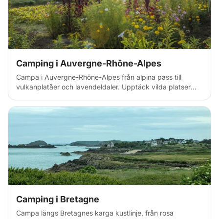
Camping i Auvergne-Rhône-Alpes
Campa i Auvergne-Rhône-Alpes från alpina pass till
vulkanplatåer och lavendeldaler. Upptäck vilda platser
nära Mont Blanc, campingplatser i skidbyar och lantliga
värdar i Frankrikes mest bergiga region med dramatisk
natur.
Camping i Bretagne
Campa längs Bretagnes karga kustlinje, från rosa