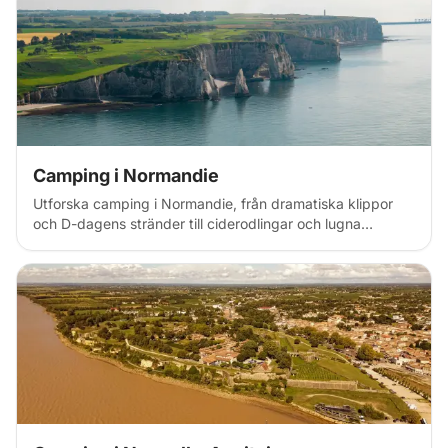
italienskt inflytande och fransk charm.
Camping i Normandie
Utforska camping i Normandie, från dramatiska klippor
och D-dagens stränder till ciderodlingar och lugna
bocage-leder. Upptäck vildmarkscampingplatser längs
kusten, luftiga trakter nära Mont Saint-Michel och
gårdsstopp på den historiska norra franska landsbygden
med dess atlantiska charm.