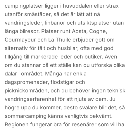
Camping i
campingplatser ligger i huvuddalen eller strax
Aostadalen
utanför småstäder, så det är lätt att nå
vandringsleder, linbanor och utsiktsplatser utan
långa bilresor. Platser runt Aosta, Cogne,
Italien
Courmayeur och La Thuile erbjuder gott om
alternativ för tält och husbilar, ofta med god
tillgång till markerade leder och butiker. Även
om du stannar på ett ställe kan du utforska olika
dalar i området. Många har enkla
dagspromenader, flodstigar och
picknickområden, och du behöver ingen teknisk
vandringserfarenhet för att njuta av dem. Ju
högre upp du kommer, desto svalare blir det, så
sommarcamping känns vanligtvis bekvämt.
Regionen fungerar bra för resenärer som vill ha