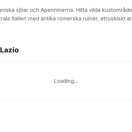
kaniska sjöar och Apenninerna. Hitta vilda kustområd
ala Italien med antika romerska ruiner, etruskiskt a
 Lazio
Loading...