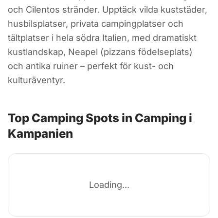
CAMPING I ITALIEN
och Cilentos stränder. Upptäck vilda kuststäder,
Camping i
husbilsplatser, privata campingplatser och
tältplatser i hela södra Italien, med dramatiskt
Kampanien
kustlandskap, Neapel (pizzans födelseplats)
och antika ruiner – perfekt för kust- och
Italien
kulturäventyr.
Top Camping Spots in Camping i
Kampanien
Loading...