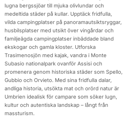
Camping i Umbrien
lugna bergssjöar till mjuka olivlundar och
medeltida städer på kullar. Upptäck fridfulla,
Italien
vilda campingplatser på panoramautsiktsryggar,
husbilsplatser med utsikt över vingårdar och
familjeägda campingplatser inbäddade bland
ekskogar och gamla kloster. Utforska
Trasimenosjön med kajak, vandra i Monte
Subasio nationalpark ovanför Assisi och
promenera genom historiska städer som Spello,
Gubbio och Orvieto. Med sina fridfulla dalar,
andliga historia, utsökta mat och orörd natur är
Umbrien idealisk för campare som söker lugn,
kultur och autentiska landskap – långt från
massturism.