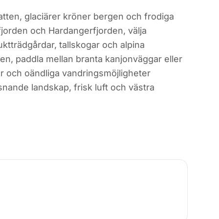
 vatten, glaciärer kröner bergen och frodiga
efjorden och Hardangerfjorden, välja
ktträdgårdar, tallskogar och alpina
en, paddla mellan branta kanjonväggar eller
ar och oändliga vandringsmöjligheter
nande landskap, frisk luft och västra