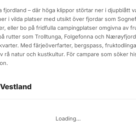
a fjordland – där höga klippor störtar ner i djupblått
ner i vilda platser med utsikt över fjordar som Sogn
, eller bo på fridfulla campingplatser omgivna av fru
å rutter som Trolltunga, Folgefonna och Nærøyfjord
varter. Med färjeöverfarter, bergspass, fruktodling
v rå natur och kustkultur. För campare som söker his
on.
 Vestland
Loading...