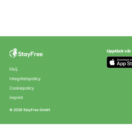
CAMPING I NORGE
Camping i Vi
Upptäck vår
Norge
FAQ
Integritetspolicy
Cookiepolicy
Imprint
© 2026 StayFree GmbH