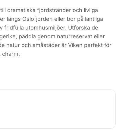
ll dramatiska fjordstränder och livliga
er längs Oslofjorden eller bor på lantliga
 fridfulla utomhusmiljöer. Utforska de
ngerike, paddla genom naturreservat eller
både natur och småstäder är Viken perfekt för
k charm.