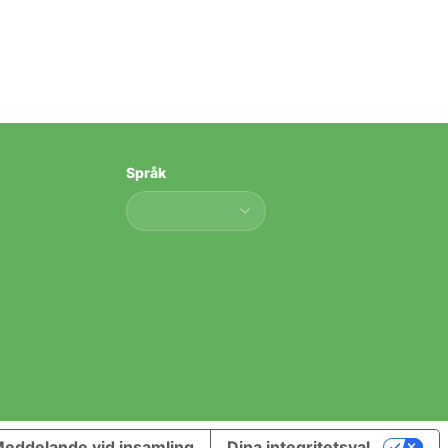
Språk
Språk
eddelande vid insamling
Dina integritetsval