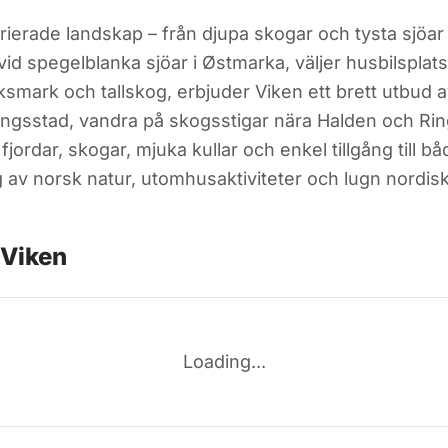
ierade landskap – från djupa skogar och tysta sjöar ti
 vid spegelblanka sjöar i Østmarka, väljer husbilsplats
mark och tallskog, erbjuder Viken ett brett utbud av
ningsstad, vandra på skogsstigar nära Halden och Ri
jordar, skogar, mjuka kullar och enkel tillgång till 
av norsk natur, utomhusaktiviteter och lugn nordis
 Viken
Loading...