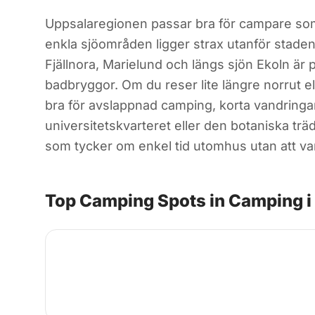
Uppsalaregionen passar bra för campare som g
enkla sjöområden ligger strax utanför staden, 
Fjällnora, Marielund och längs sjön Ekoln är 
badbryggor. Om du reser lite längre norrut e
bra för avslappnad camping, korta vandringa
universitetskvarteret eller den botaniska tr
som tycker om enkel tid utomhus utan att vara
Top Camping Spots in Camping i