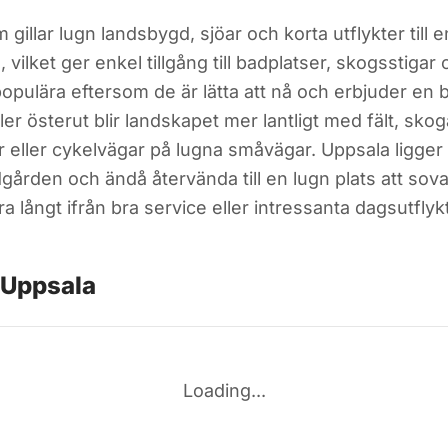
illar lugn landsbygd, sjöar och korta utflykter till
vilket ger enkel tillgång till badplatser, skogsstiga
populära eftersom de är lätta att nå och erbjuder en 
ller österut blir landskapet mer lantligt med fält, 
r eller cykelvägar på lugna småvägar. Uppsala ligge
ädgården och ändå återvända till en lugn plats att 
 långt ifrån bra service eller intressanta dagsutflykt
 Uppsala
Loading...