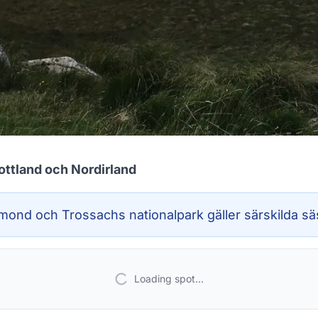
ottland och Nordirland
ond och Trossachs nationalpark gäller särskilda säs
Loading spot...