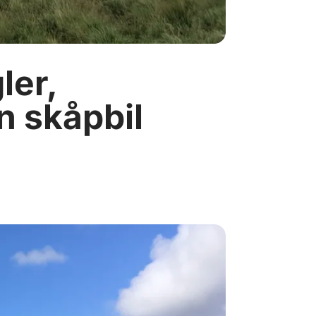
ler,
en skåpbil