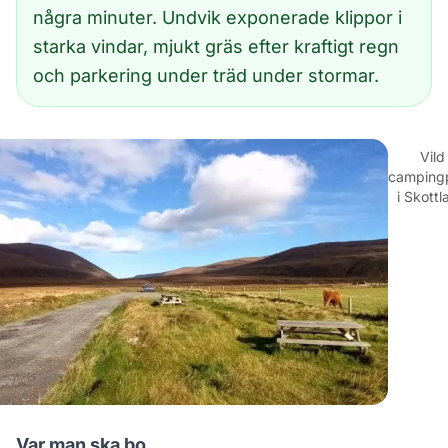
några minuter. Undvik exponerade klippor i
starka vindar, mjukt gräs efter kraftigt regn
och parkering under träd under stormar.
Vild
campingp
i Skottl
Var man ska bo