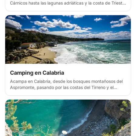
Cárnicos hasta las lagunas adriáticas y la costa de Trieste.
Descubre parajes naturales de montaña, regiones
vinícolas y campings junto al mar en el noreste de Italia,
con una fusión cultural austro-italiana, valles de vino
blanco y arquitectura de los Habsburgo, perfecta para
aventuras en la región fronteriza.
Camping en Calabria
Acampa en Calabria, desde los bosques montañosos del
Aspromonte, pasando por las costas del Tirreno y el
Jónico, hasta los acantilados de Tropea. Encuentra
lugares de acampada libre junto a la playa, refugios de
montaña y campings costeros en la punta de la bota de
Italia, con espectaculares vistas al mar, gastronomía
exquisita y paisajes escarpados que combinan montaña y
mar, perfectos para aventuras en la playa y la naturaleza.