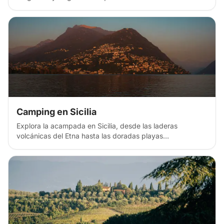
acampada libre en la costa, aparcamientos en playas,
campings y alojamientos rurales en esta paradisíaca isla
italiana de aguas cristalinas, un interior agreste y el
encanto mediterráneo.
Camping en Sicilia
Explora la acampada en Sicilia, desde las laderas
volcánicas del Etna hasta las doradas playas
mediterráneas y las remotas Islas Eolias. Descubre parajes
costeros agrestes, parcelas junto al mar y campings
rústicos cerca de antiguos templos griegos. Viaja en ferry
entre islas, despierta con paisajes diversos, saborea la
gastronomía siciliana en el camping y vive milenios de
historia: perfecto para inolvidables aventuras en volcanes,
islas y playas.