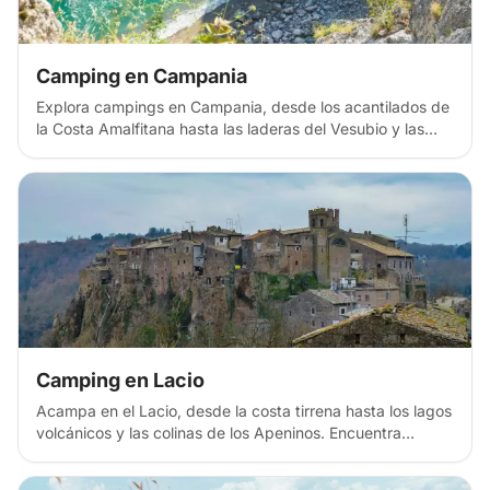
Camping en Campania
Explora campings en Campania, desde los acantilados de
la Costa Amalfitana hasta las laderas del Vesubio y las
playas del Cilento. Descubre pueblos costeros agrestes,
parcelas para autocaravanas, campings privados y
parcelas para tiendas de campaña por todo el sur de
Italia, con espectaculares paisajes costeros, Nápoles (la
cuna de la pizza) y ruinas antiguas, perfectas para
aventuras costeras y culturales.
Camping en Lacio
Acampa en el Lacio, desde la costa tirrena hasta los lagos
volcánicos y las colinas de los Apeninos. Encuentra
parajes costeros salvajes, campings junto a lagos y
escalas en la zona de Roma por toda la Italia central, con