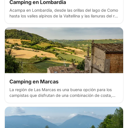
Camping en Lombardía
Acampa en Lombardía, desde las orillas del lago de Como
hasta los valles alpinos de la Valtellina y las llanuras del río
Po. Descubre parajes naturales junto al lago, refugios de
montaña y escalas en la región de los lagos del norte de
Italia, con sus picos alpinos, su capital de la moda y su
centro económico, perfecto para disfrutar de experiencias
naturales y culturales.
Camping en Marcas
La región de Las Marcas es una buena opción para los
campistas que disfrutan de una combinación de costa,
colinas y pequeños pueblos con una atmósfera
acogedora en lugar de abarrotados. A lo largo del
Adriático, muchos viajeros se alojan en campings sencillos
junto a la playa o zonas para autocaravanas cerca de
lugares como Senigallia, Fano y Porto Recanati. La costa