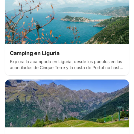
antiguas ruinas romanas, patrimonio etrusco y una
campiña perfecta para aventuras históricas y playeras.
Camping en Liguria
Explora la acampada en Liguria, desde los pueblos en los
acantilados de Cinque Terre y la costa de Portofino hasta
los Alpes Marítimos. Descubre zonas de acampada libre
costera, viñedos en terrazas y campings costeros en la
Riviera italiana, con sus coloridos pueblos pesqueros, la
tierra del pesto y sus espectaculares paisajes marino-
montañosos, perfectos para aventuras de senderismo
costero.