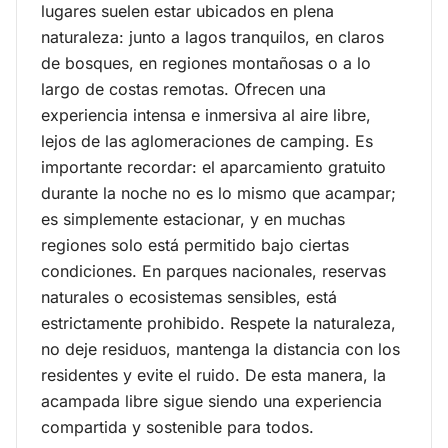
COUNTRY
lugares suelen estar ubicados en plena
naturaleza: junto a lagos tranquilos, en claros
Lugares para
de bosques, en regiones montañosas o a lo
acampar al aire
largo de costas remotas. Ofrecen una
experiencia intensa e inmersiva al aire libre,
libre
lejos de las aglomeraciones de camping. Es
importante recordar: el aparcamiento gratuito
Descubra un lugar para acampar al aire libre
durante la noche no es lo mismo que acampar;
es simplemente estacionar, y en muchas
regiones solo está permitido bajo ciertas
condiciones. En parques nacionales, reservas
naturales o ecosistemas sensibles, está
estrictamente prohibido. Respete la naturaleza,
no deje residuos, mantenga la distancia con los
residentes y evite el ruido. De esta manera, la
acampada libre sigue siendo una experiencia
compartida y sostenible para todos.